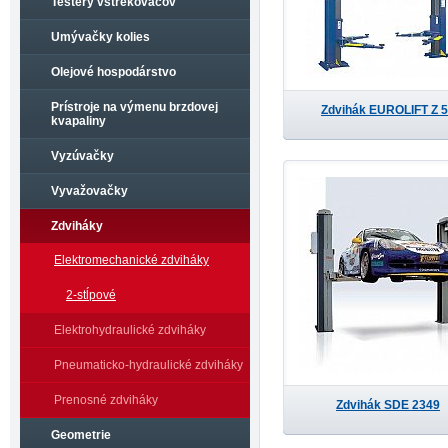
Testery vstrekovačov
Umývačky kolies
Olejové hospodárstvo
Prístroje na výmenu brzdovej
Zdvihák EUROLIFT Z 
kvapaliny
Vyzúvačky
Vyvažovačky
Zdviháky
Elektromechanické zdviháky
2-stĺpové
Elektrohydraulické zdviháky
Pneumaticko-hydraulické zdviháky
Prenosné zdviháky
Zdvihák SDE 2349
Geometrie