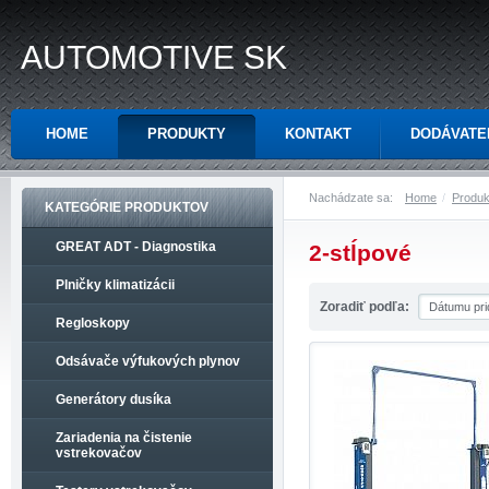
AUTOMOTIVE SK
HOME
PRODUKTY
KONTAKT
DODÁVATE
Nachádzate sa:
Home
Produk
KATEGÓRIE PRODUKTOV
GREAT ADT - Diagnostika
2-stĺpové
Plničky klimatizácii
Zoradiť podľa:
Regloskopy
Odsávače výfukových plynov
Generátory dusíka
Zariadenia na čistenie
vstrekovačov